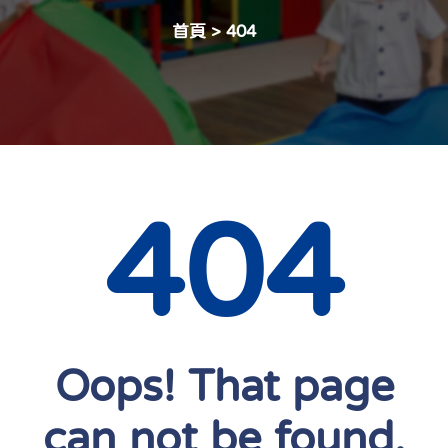
首頁
>
404
404
Oops! That page
can not be found.