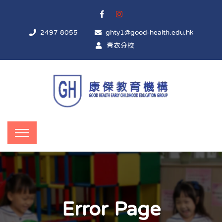
2497 8055
ghty1@good-health.edu.hk
青衣分校
Error Page