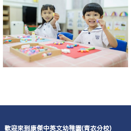
歡迎來到康傑中英文幼稚園(青衣分校)