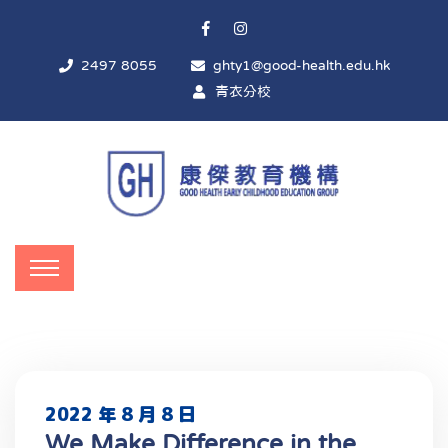
2497 8055
ghty1@good-health.edu.hk
青衣分校
2022 年 8 月 8 日
We Make Difference in the