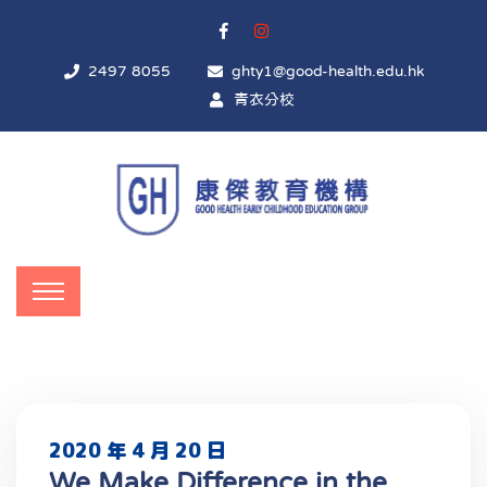
2497 8055
ghty1@good-health.edu.hk
青衣分校
2020 年 4 月 20 日
We Make Difference in the