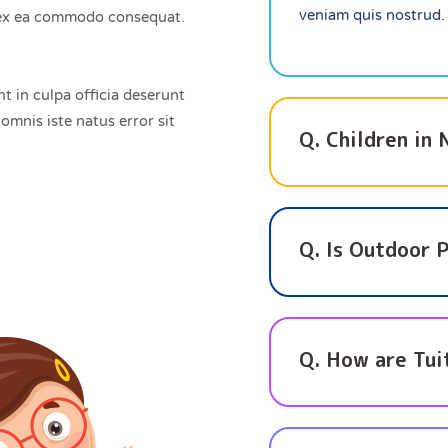
veniam quis nostrud.
ip ex ea commodo consequat.
t in culpa officia deserunt
omnis iste natus error sit
Q. Children in
Q. Is Outdoor 
Q. How are Tui