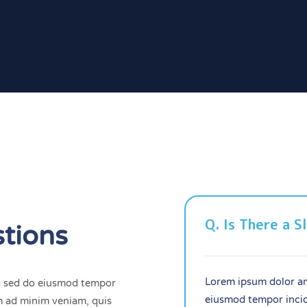
Q. Is There a 
tions
Lorem ipsum dolor am
ng sed do eiusmod tempor
eiusmod tempor incid
im ad minim veniam, quis