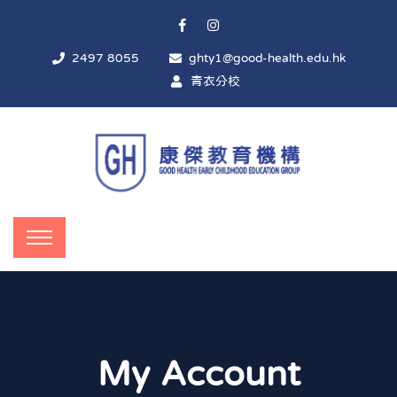
2497 8055
ghty1@good-health.edu.hk
青衣分校
My Account